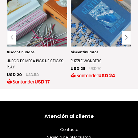
Discontinuados
Discontinuados
D
JUEGO DE MESA PICK UP STICKS
PUZZLE WONDERS
P
PLAY
USD 28
U
USD 70
USD 20
USD
24
USD 50
USD
17
Atención al cliente
Contacto
Servicio de Interiorismo