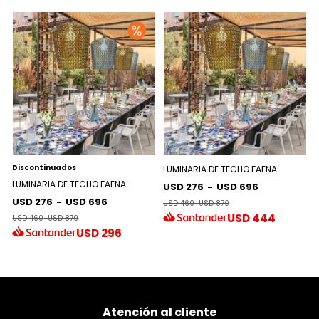
Discontinuados
LUMINARIA DE TECHO FAENA
LUMINARIA DE TECHO FAENA
USD 276
-
USD 696
USD 276
-
USD 696
USD 460
-
USD 870
USD
444
USD 460
-
USD 870
USD
296
Atención al cliente