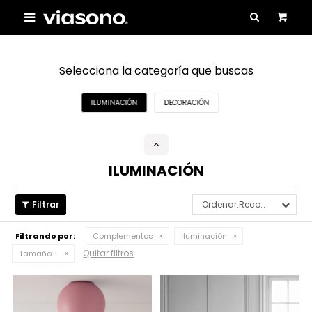

Selecciona la categoría que buscas
ILUMINACIÓN
DECORACIÓN
ILUMINACIÓN
Recomendados
Filtrando por:
Complementos
Iluminación
Quitar filtros
Tamaño:
L