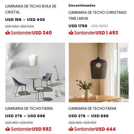
Discontinuados
LUMINARIA DE TECHO BOLA DE
CRISTAL
LUMINARIA DE TECHO CHRISTMAS
TIME LARGE
USD 156
-
USD 400
USD 1756
USD 4390
USD 260
-
USD 500
USD
340
USD
1.493
LUMINARIA DE TECHO FAENA
LUMINARIA DE TECHO FAENA
USD 276
-
USD 696
USD 276
-
USD 696
USD 460
-
USD 870
USD 460
-
USD 870
USD
592
USD
444