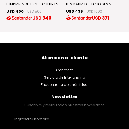
D
LUMINARIA DE TECHO CHERRIES
LUMINARIA DE TECHO SEMA
USD 400
USD 436
USD 500
USD 1090
L
USD
340
USD
371
U
Atención al cliente
Contacto
Servicio de Interiorismo
Encuentra tu colchón ideal
Newsletter
¡Suscribite y recibí todas nuestras novedades!