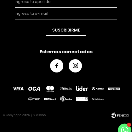
SUSCRIBIRME
Estemos conectados


© Copyright 2026 / Viasono