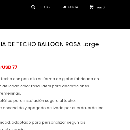
0
USD
IA DE TECHO BALLOON ROSA Large
USD
77
 techo con pantalla en forma de globo fabricada en
un delicado color rosa, ideal para decoraciones
femeninas.
etálica para instalación segura al techo.
de encendido y apagado activado por cuerda, práctico
nidad, adaptado para personalizar según las
 del espacio.