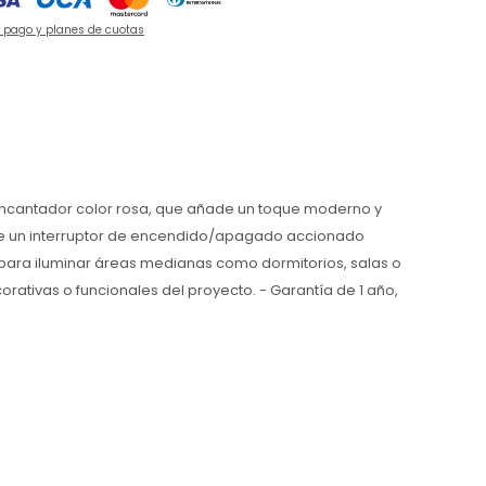
e pago y planes de cuotas
 encantador color rosa, que añade un toque moderno y
cluye un interruptor de encendido/apagado accionado
l para iluminar áreas medianas como dormitorios, salas o
rativas o funcionales del proyecto. - Garantía de 1 año,