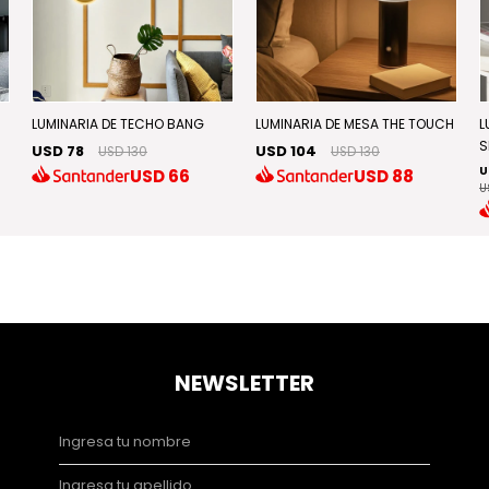
LUMINARIA DE TECHO BANG
LUMINARIA DE MESA THE TOUCH
L
S
USD 78
USD 104
USD 130
USD 130
U
USD
66
USD
88
U
NEWSLETTER