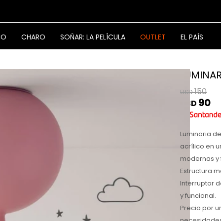
NO
CHARO
SOÑAR: LA PELÍCULA
OUTLET
EL PAÍS
LUMINAR
150
USD
90
USD
Luminaria de
acrílico en 
modernas y 
Estructura m
Interruptor 
y funcional.
Precio por u
necesidades