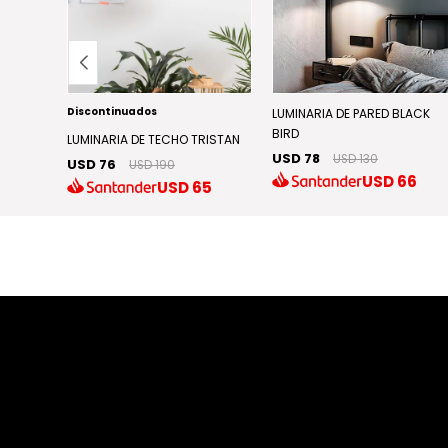
Discontinuados
AINING
LUMINARIA DE PARED BLACK
BIRD
LUMINARIA DE TECHO TRISTAN
USD 78
USD 130
USD 76
USD 190
7
USD
66
USD
65