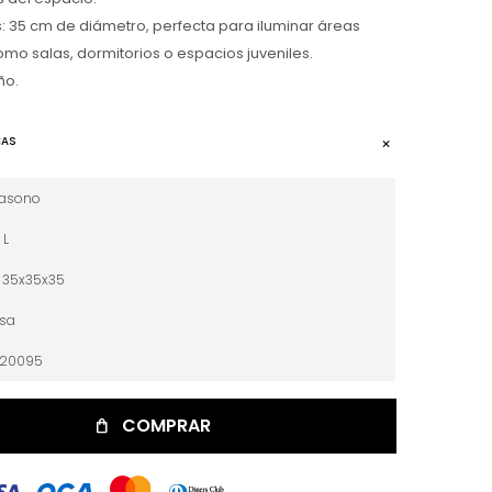
 35 cm de diámetro, perfecta para iluminar áreas
o salas, dormitorios o espacios juveniles.
ño.
CAS
iasono
L
35x35x35
sa
020095
COMPRAR