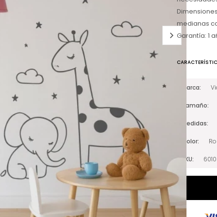
Dimensiones:
medianas com
Garantía: 1 a
CARACTERÍSTI
Marca
V
Tamaño
Medidas
Color
Ro
SKU
601