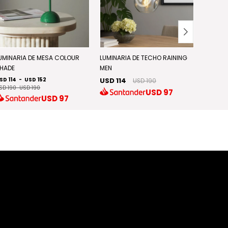
Discont
UMINARIA DE MESA COLOUR
LUMINARIA DE TECHO RAINING
HADE
MEN
LUMINAR
SD 114
-
USD 152
USD 114
USD 190
USD 7
SD 190
-
USD 190
USD
97
USD
97