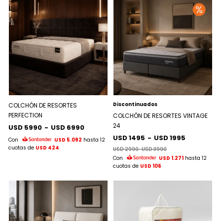
Discontinuados
COLCHÓN DE RESORTES
PERFECTION
COLCHÓN DE RESORTES VINTAGE
24
USD 5990
-
USD 6990
USD 1495
-
USD 1995
Con
USD 5.092
hasta 12
cuotas de
USD 424
USD 2990
-
USD 3990
Con
USD 1.271
hasta 12
cuotas de
USD 106