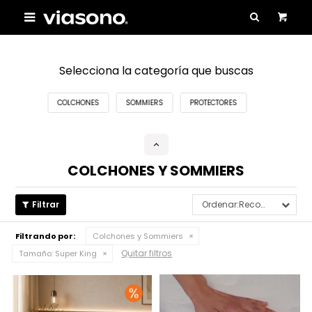

Selecciona la categoría que buscas
COLCHONES
SOMMIERS
PROTECTORES
COLCHONES Y SOMMIERS
Recomendados
Filtrando por:
Colchones y Sommiers
Quitar filtros
Tamaño:
Super King