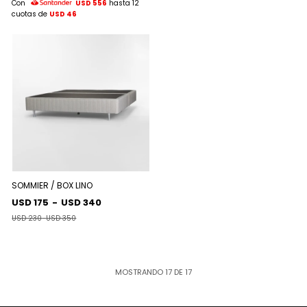
Con
USD 556
hasta 12
cuotas de
USD 46
SOMMIER / BOX LINO
USD 175
-
USD 340
USD 230
-
USD 350
MOSTRANDO
17
DE
17