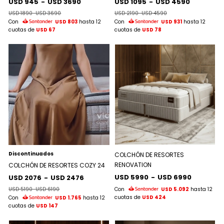
USD 945
-
USD 3690
USD 1095
-
USD 4590
USD 1890
-
USD 3690
USD 2190
-
USD 4590
Con
USD 803
hasta 12
Con
USD 931
hasta 12
cuotas de
USD 67
cuotas de
USD 78
Discontinuados
COLCHÓN DE RESORTES
RENOVATION
COLCHÓN DE RESORTES COZY 24
USD 5990
-
USD 6990
USD 2076
-
USD 2476
USD 5190
-
USD 6190
Con
USD 5.092
hasta 12
cuotas de
USD 424
Con
USD 1.765
hasta 12
cuotas de
USD 147