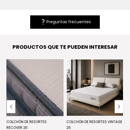
question_mark
Preguntas frecuentes
PRODUCTOS QUE TE PUEDEN INTERESAR
RE
COLCHÓN DE RESORTES
COLCHÓN DE RESORTES VINTAGE
C
RECOVER 25
25
US