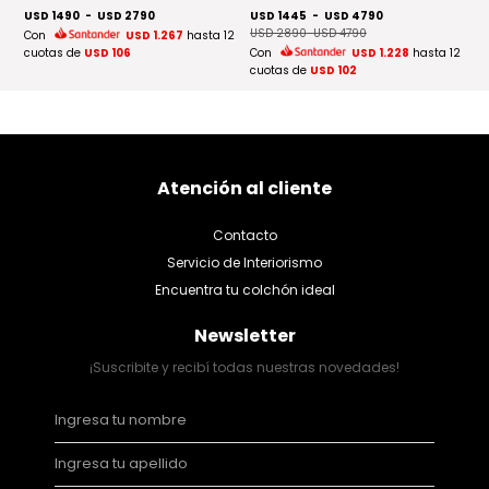
C
USD 1490
-
USD 2790
USD 1445
-
USD 4790
 12
cu
USD 2890
-
USD 4790
Con
USD 1.267
hasta 12
cuotas de
USD 106
Con
USD 1.228
hasta 12
cuotas de
USD 102
Atención al cliente
Contacto
Servicio de Interiorismo
Encuentra tu colchón ideal
Newsletter
¡Suscribite y recibí todas nuestras novedades!