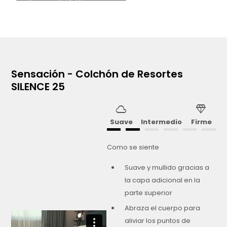
Sensación - Colchón de Resortes
SILENCE 25
cloud
diamond
Suave
Intermedio
Firme
Como se siente
Suave y mullido gracias a
la capa adicional en la
parte superior
Abraza el cuerpo para
aliviar los puntos de