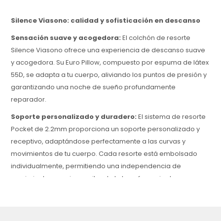
Silence Viasono: calidad y sofisticación en descanso
Sensación suave y acogedora:
El colchón de resorte
Silence Viasono ofrece una experiencia de descanso suave
y acogedora. Su Euro Pillow, compuesto por espuma de látex
55D, se adapta a tu cuerpo, aliviando los puntos de presión y
garantizando una noche de sueño profundamente
reparador.
Soporte personalizado y duradero:
El sistema de resorte
Pocket de 2.2mm proporciona un soporte personalizado y
receptivo, adaptándose perfectamente a las curvas y
movimientos de tu cuerpo. Cada resorte está embolsado
individualmente, permitiendo una independencia de
movimiento superior y evitando la transferencia de
movimiento entre lados.
Resistencia y estabilidad superior:
Con una capacidad
de soporte de hasta 150 kg por lado, el Silence Viasono es