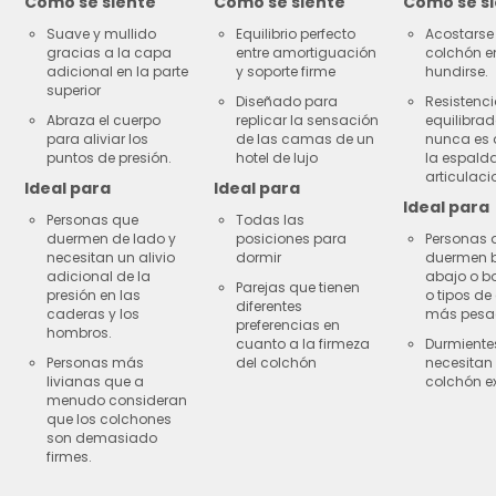
Como se siente
Como se siente
Como se s
Suave y mullido
Equilibrio perfecto
Acostarse 
gracias a la capa
entre amortiguación
colchón e
adicional en la parte
y soporte firme
hundirse.
superior
Diseñado para
Resistenc
Abraza el cuerpo
replicar la sensación
equilibra
para aliviar los
de las camas de un
nunca es 
puntos de presión.
hotel de lujo
la espalda
articulaci
Ideal para
Ideal para
Ideal para
Personas que
Todas las
duermen de lado y
posiciones para
Personas 
necesitan un alivio
dormir
duermen 
adicional de la
abajo o b
Parejas que tienen
presión en las
o tipos de
diferentes
caderas y los
más pesa
preferencias en
hombros.
cuanto a la firmeza
Durmiente
Personas más
del colchón
necesitan
livianas que a
colchón ex
menudo consideran
que los colchones
son demasiado
firmes.