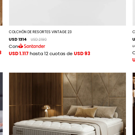
COLCHÓN DE RESORTES VINTAGE 23
C
USD 1314
U
USD 2190
Con
U
8
USD 1.117
hasta 12 cuotas de
USD 93