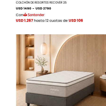
COLCHÓN DE RESORTES RECOVER 25
USD 1490
-
USD 2790
Con
USD 1.267
hasta 12 cuotas de
USD 106