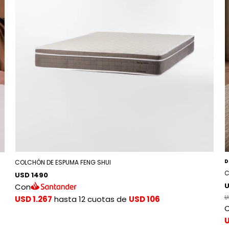
D
COLCHÓN DE ESPUMA FENG SHUI
C
USD 1490
U
Con
USD 1.267
hasta 12 cuotas de
USD 106
U
U