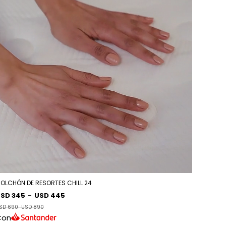
OLCHÓN DE RESORTES CHILL 24
SD 345
-
USD 445
SD 690
-
USD 890
Con