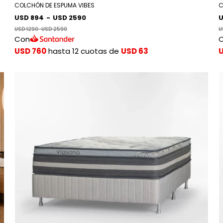
COLCHÓN DE ESPUMA VIBES
C
USD 894
-
USD 2590
U
USD 1290
-
USD 2590
U
Con
USD 760
hasta 12 cuotas de
USD 63