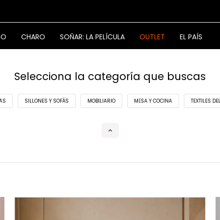
NO
CHARO
SOÑAR: LA PELÍCULA
OUTLET
EL PAÍS
Selecciona la categoría que buscas
AS
SILLONES Y SOFÁS
MOBILIARIO
MESA Y COCINA
TEXTILES D