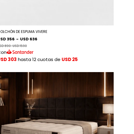
OLCHÓN DE ESPUMA VIVERE
SD 356
-
USD 636
SD 890
-
USD 1590
Con
USD 303
hasta 12 cuotas de
USD 25