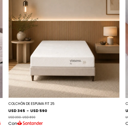
COLCHÓN DE ESPUMA FIT 25
C
USD 345
-
USD 590
U
USD 390
-
USD 890
U
4
Con