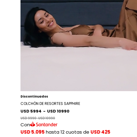
Discontinuados
COLCHÓN DE RESORTES SAPPHIRE
USD 5994
-
USD 10990
USD 9990
-
USD 10990
Con
USD 5.095
hasta 12 cuotas de
USD 425