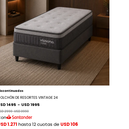
iscontinuados
OLCHÓN DE RESORTES VINTAGE 24
SD 1495
-
USD 1995
SD 2990
-
USD 3990
Con
SD 1.271
hasta 12 cuotas de
USD 106