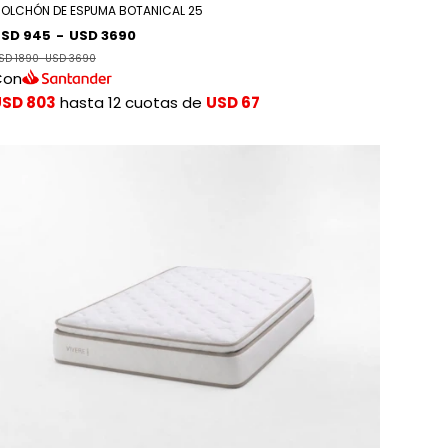
OLCHÓN DE ESPUMA BOTANICAL 25
SD 945
-
USD 3690
SD 1890
-
USD 3690
Con
USD 803
hasta 12 cuotas de
USD 67