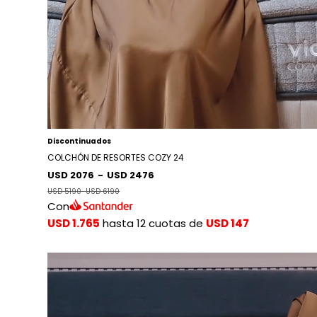
Discontinuados
COLCHÓN DE RESORTES COZY 24
USD 2076
-
USD 2476
USD 5190
-
USD 6190
Con
USD 1.765
hasta 12 cuotas de
USD 147