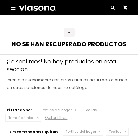

NO SE HAN RECUPERADO PRODUCTOS
¡Lo sentimos! No hay productos en esta
sección.
Inténtalo nuevamente con otros criterios de filtrado o busca
en otras secciones de nuestro catálogo.
Filtrando por:
Textiles del hogar
Toallas
Quitar filtros
Tamaño:
Único
Te recomendamos quitar:
Textiles del hogar
Toallas