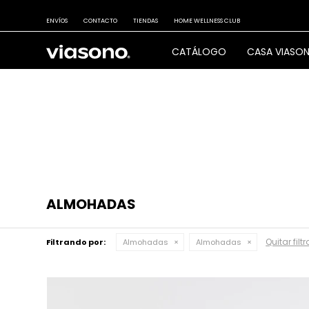
ENVÍOS
CONTACTO
TIENDAS
HOME WELLNESS CLUB
CATÁLOGO
CASA VIASO
ALMOHADAS
Quitar filtr
Filtrando por:
Almohadas
Almohadas