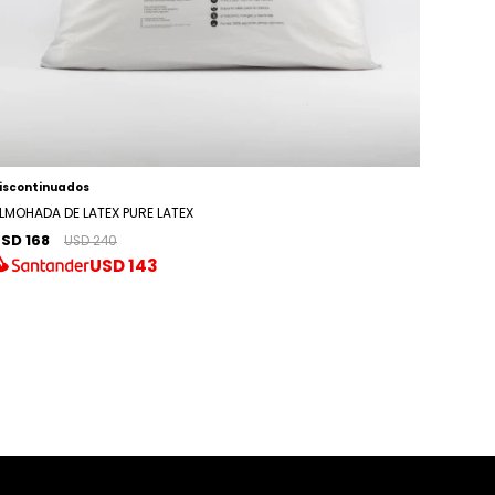
iscontinuados
LMOHADA DE LATEX PURE LATEX
SD 168
USD 240
USD
143