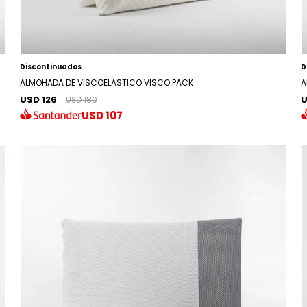
Discontinuados
D
ALMOHADA DE VISCOELASTICO VISCO PACK
A
USD 126
U
USD 180
USD
107