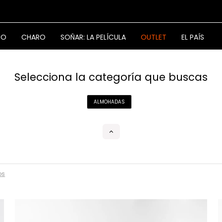
NO
CHARO
SOÑAR: LA PELÍCULA
OUTLET
EL PAÍS
Selecciona la categoría que buscas
ALMOHADAS
os