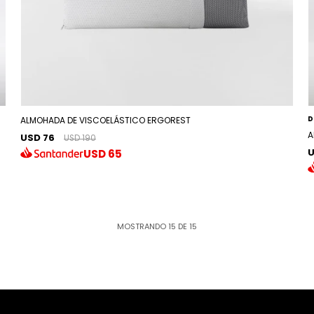
D
ALMOHADA DE VISCOELÁSTICO ERGOREST
A
USD 76
USD 190
U
USD
65
MOSTRANDO
15
DE
15