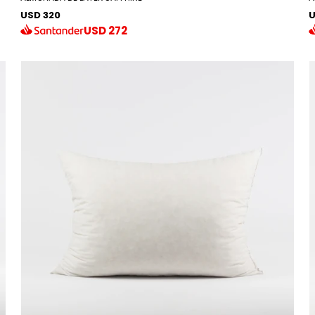
USD 320
U
USD
272