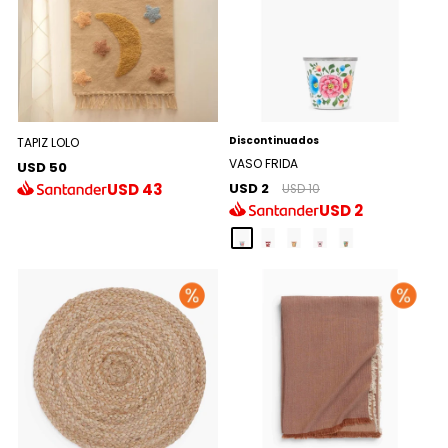
Discontinuados
TAPIZ LOLO
VASO FRIDA
USD 50
USD 2
USD
43
USD 10
USD
2