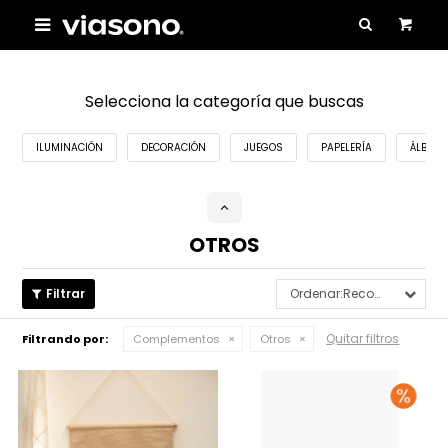

Selecciona la categoría que buscas
ILUMINACIÓN
DECORACIÓN
JUEGOS
PAPELERÍA
ÁLBUME
OTROS
Recomendados
Quitar filtros
Filtrando por:
Complementos
Otros