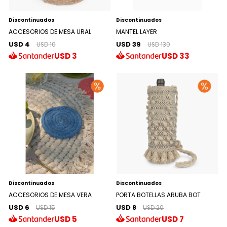
Discontinuados
Discontinuados
ACCESORIOS DE MESA URAL
MANTEL LAYER
USD 4
USD 39
USD 10
USD 130
USD
3
USD
33
Discontinuados
Discontinuados
ACCESORIOS DE MESA VERA
PORTA BOTELLAS ARUBA BOT
USD 6
USD 8
USD 15
USD 20
USD
5
USD
7