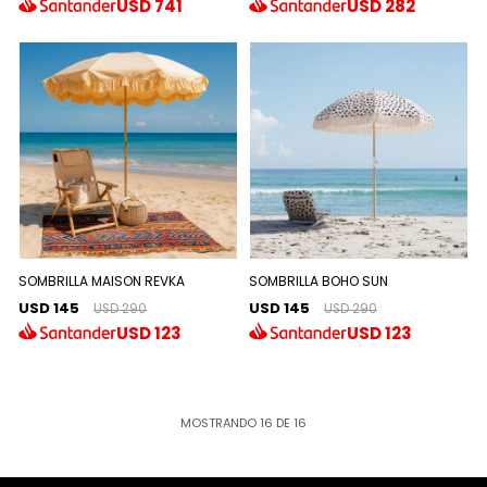
USD
741
USD
282
SOMBRILLA MAISON REVKA
SOMBRILLA BOHO SUN
USD 145
USD 145
USD 290
USD 290
USD
123
USD
123
MOSTRANDO
16
DE
16