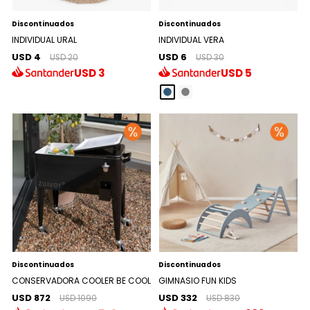
Discontinuados
Discontinuados
INDIVIDUAL URAL
INDIVIDUAL VERA
USD 4
USD 6
USD 20
USD 30
USD
3
USD
5
Discontinuados
Discontinuados
CONSERVADORA COOLER BE COOL
GIMNASIO FUN KIDS
USD 872
USD 332
USD 1090
USD 830