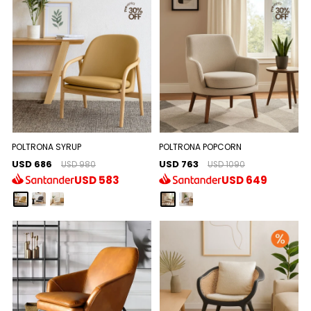
POLTRONA SYRUP
POLTRONA POPCORN
USD 686
USD 763
USD 980
USD 1090
USD
583
USD
649