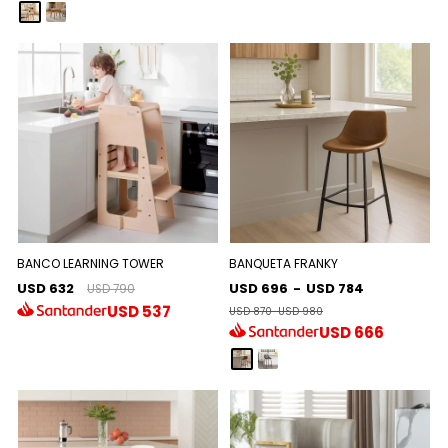
BANCO LEARNING TOWER
BANQUETA FRANKY
USD 632
USD 696
-
USD 784
USD 790
USD
537
USD 870
-
USD 980
USD
666