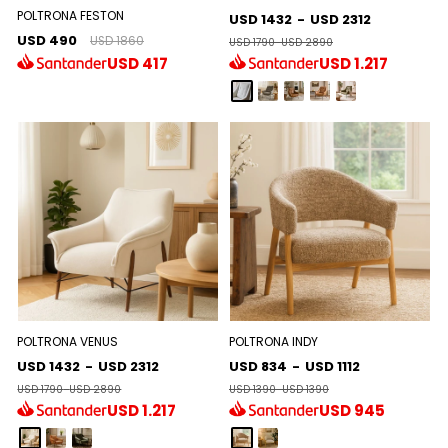
POLTRONA FESTON
USD 1432
-
USD 2312
USD 490
USD 1860
USD 1790
-
USD 2890
USD
417
USD
1.217
POLTRONA VENUS
POLTRONA INDY
USD 1432
-
USD 2312
USD 834
-
USD 1112
USD 1790
-
USD 2890
USD 1390
-
USD 1390
USD
1.217
USD
945