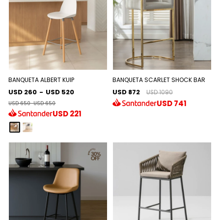
BANQUETA ALBERT KUIP
BANQUETA SCARLET SHOCK BAR
USD 260
-
USD 520
USD 872
USD 1090
USD
741
USD 650
-
USD 650
USD
221