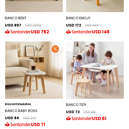
BANCO BENT
BANCO EMOJY
USD 897
USD 172
USD 2990
USD 430
USD
762
USD
146
Discontinuados
BANCO TIDY
BANCO BABY BOSS
USD 72
USD 90
USD 84
USD
61
USD 210
USD
71