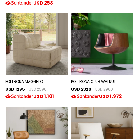
USD
258
POLTRONA MAGNETO
POLTRONA CLUB WALNUT
USD 1295
USD 2320
USD 2590
USD 2900
USD
1.101
USD
1.972