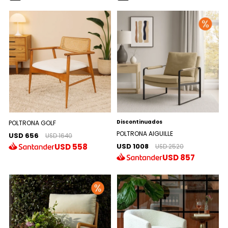
Discontinuados
POLTRONA GOLF
POLTRONA AIGUILLE
USD 656
USD 1640
USD 1008
USD
558
USD 2520
USD
857