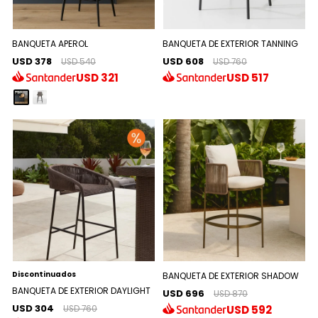
BANQUETA APEROL
BANQUETA DE EXTERIOR TANNING
USD 378
USD 608
USD 540
USD 760
USD
321
USD
517
Discontinuados
BANQUETA DE EXTERIOR SHADOW
BANQUETA DE EXTERIOR DAYLIGHT
USD 696
USD 870
USD 304
USD
592
USD 760