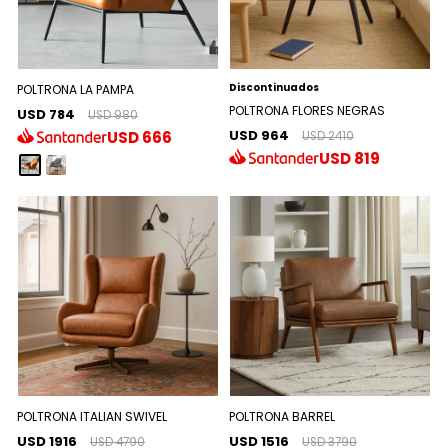
Discontinuados
POLTRONA LA PAMPA
POLTRONA FLORES NEGRAS
USD 784
USD 980
USD 964
USD
666
USD 2410
USD
819
POLTRONA ITALIAN SWIVEL
POLTRONA BARREL
USD 1916
USD 1516
USD 4790
USD 3790