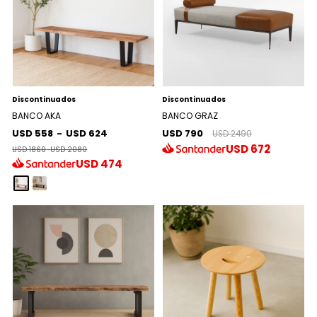
Discontinuados
Discontinuados
BANCO AKA
BANCO GRAZ
USD 558
-
USD 624
USD 790
USD 2490
USD
672
USD 1860
-
USD 2080
USD
474