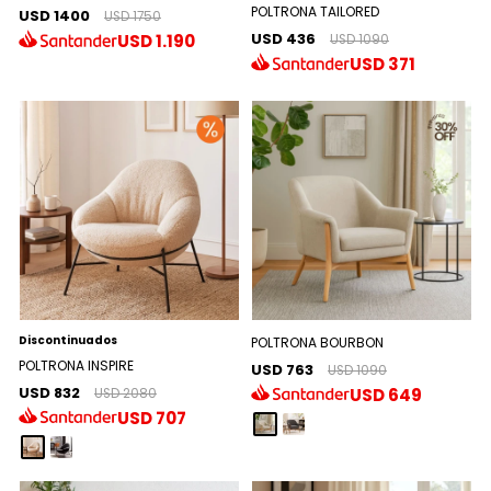
POLTRONA TAILORED
USD 1400
USD 1750
USD 436
USD
1.190
USD 1090
USD
371
Discontinuados
POLTRONA BOURBON
POLTRONA INSPIRE
USD 763
USD 1090
USD 832
USD
649
USD 2080
USD
707