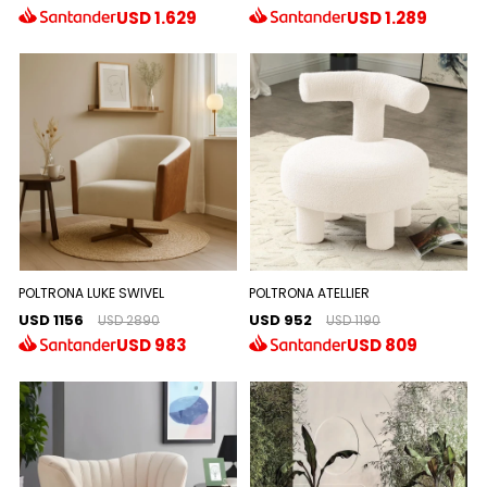
USD
1.629
USD
1.289
POLTRONA LUKE SWIVEL
POLTRONA ATELLIER
USD 1156
USD 952
USD 2890
USD 1190
USD
983
USD
809