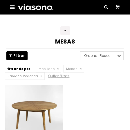

MESAS
Recomendados
Filtrando por:
Mobiliario
Mesas
Quitar filtros
Tamaño:
Redonda