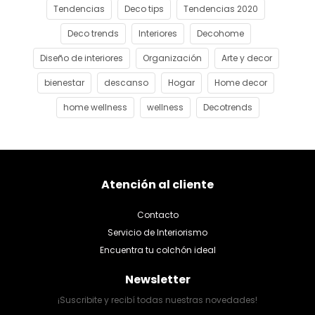
Tendencias
Deco tips
Tendencias 2020
Deco trends
Interiores
Decohome
Diseño de interiores
Organización
Arte y decor
bienestar
descanso
Hogar
Home decor
home wellness
wellness
Decotrends
Atención al cliente
Contacto
Servicio de Interiorismo
Encuentra tu colchón ideal
Newsletter
¡Suscribite y recibí todas nuestras novedades!