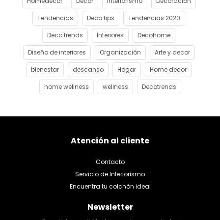
Homedecor
Decor
Interiorismo
Decoracion
Tendencias
Deco tips
Tendencias 2020
Deco trends
Interiores
Decohome
Diseño de interiores
Organización
Arte y decor
bienestar
descanso
Hogar
Home decor
home wellness
wellness
Decotrends
Atención al cliente
Contacto
Servicio de Interiorismo
Encuentra tu colchón ideal
Newsletter