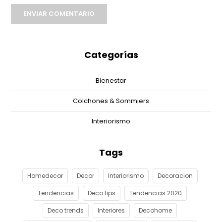
ENVIAR COMENTARIO
Categorías
Bienestar
Colchones & Sommiers
Interiorismo
Tags
Homedecor
Decor
Interiorismo
Decoracion
Tendencias
Deco tips
Tendencias 2020
Deco trends
Interiores
Decohome