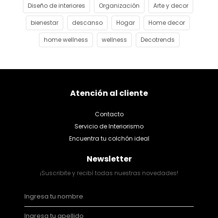
Diseño de interiores
Organización
Arte y decor
bienestar
descanso
Hogar
Home decor
home wellness
wellness
Decotrends
Atención al cliente
Contacto
Servicio de Interiorismo
Encuentra tu colchón ideal
Newsletter
¡Suscribite y recibí todas nuestras novedades!