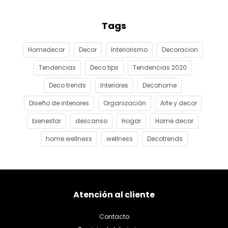
Tags
Homedecor
Decor
Interiorismo
Decoracion
Tendencias
Deco tips
Tendencias 2020
Deco trends
Interiores
Decohome
Diseño de interiores
Organización
Arte y decor
bienestar
descanso
Hogar
Home decor
home wellness
wellness
Decotrends
Atención al cliente
Contacto