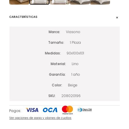
CARACTERÍSTICAS
Marca
Viasono
Tamaño
1 Plaza
Medidas
90x100x101
Material
Lino
Garantía
1 año
Color
Beige
SKU
208020196
Pagos:
Ver opciones de pago y planes de cuotas