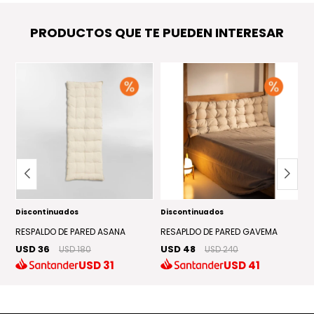
PRODUCTOS QUE TE PUEDEN INTERESAR
Discontinuados
Discontinuados
EN
R
U
RESPALDO DE PARED ASANA
RESAPLDO DE PARED GAVEMA
US
USD 36
USD 48
USD 180
USD 240
USD
31
USD
41