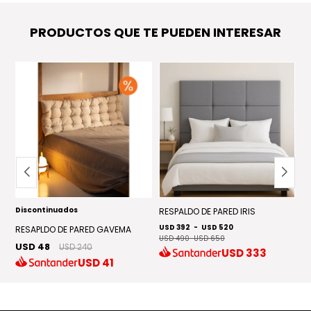
PRODUCTOS QUE TE PUEDEN INTERESAR
Discontinuados
EN
RESPALDO DE PARED IRIS
R
USD 392
-
USD 520
U
RESAPLDO DE PARED GAVEMA
USD 490
-
USD 650
US
USD 48
USD 240
USD
333
USD
41