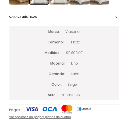
CARACTERÍSTICAS
Marca
Viasono
Tamaño
1 Plaza
Medidas
90x100x101
Material
Lino
Garantía
1 año
Color
Beige
SKU
208020196
Pagos:
Ver opciones de pago y planes de cuotas