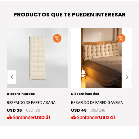
PRODUCTOS QUE TE PUEDEN INTERESAR
Discontinuados
Discontinuados
EN
R
U
RESPALDO DE PARED ASANA
RESAPLDO DE PARED GAVEMA
US
USD 36
USD 48
USD 180
USD 240
USD
31
USD
41