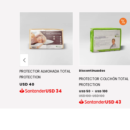
Discontinuados
 BAMBU
PROTECTOR ALMOHADA TOTAL
PROTECTION
PROTECTOR COLCHÓN TOTAL
USD 40
PROTECTION
79
USD
34
USD 50
-
USD 100
USD 100
-
USD 100
USD
43