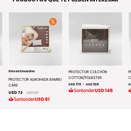
Discontinuados
PROTECTOR COLCHÓN
P
COTTON/POLIESTER
C
PROTECTOR ALMOHADA BAMBU
USD 170
-
USD 320
U
CARE
USD
145
USD 72
USD 90
USD
61