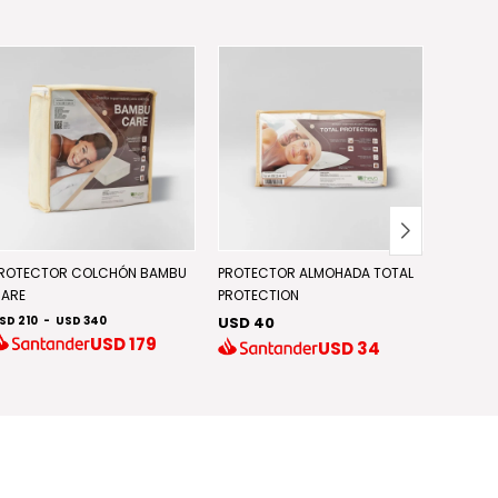
Discont
ROTECTOR COLCHÓN BAMBU
PROTECTOR ALMOHADA TOTAL
ARE
PROTECTION
PROTEC
SD 210
-
USD 340
USD 40
PROTEC
USD
179
USD
34
USD 50
USD 100