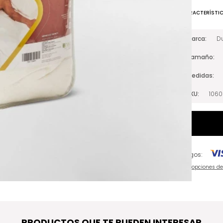
CARACTERÍSTI
Marca
Du
Tamaño
Medidas
SKU
106
Pagos:
Ver opciones d
PRODUCTOS QUE TE PUEDEN INTERESAR