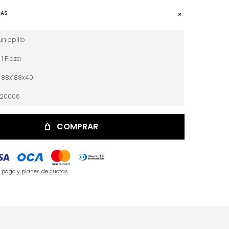
CAS
nlopillo
1 Plaza
88x188x40
020006
COMPRAR
e pago y planes de cuotas