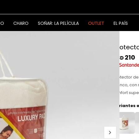
NO
CHARO
SOÑAR: LA PELÍCULA
OUTLET
EL PAÍS
Protect
210
USD
Protector de
blanco, con 
confort supe
Variantes e