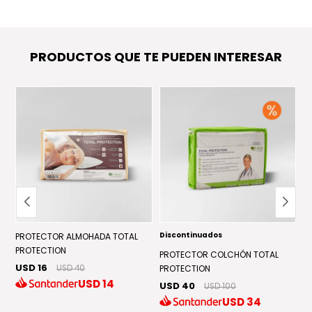
PRODUCTOS QUE TE PUEDEN INTERESAR
Discontinuados
D
PROTECTOR ALMOHADA TOTAL
PROTECTION
PROTECTOR COLCHÓN TOTAL
P
USD 16
USD 40
PROTECTION
C
USD
14
USD 40
U
USD 100
USD
34