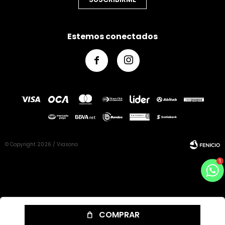
Estemos conectados


© Copyright 2026 / Viasono
Fenicio
COMPRAR