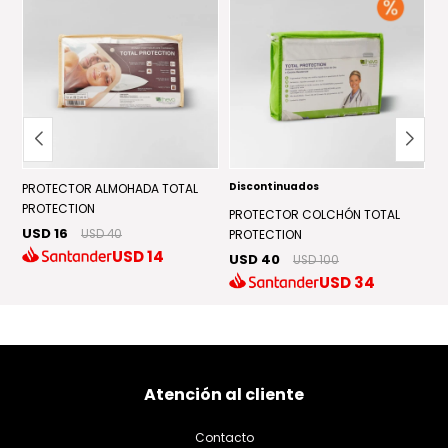
Discontinuados
D
PROTECTOR ALMOHADA TOTAL
PROTECTION
PROTECTOR COLCHÓN TOTAL
P
USD 16
USD 40
PROTECTION
C
USD
14
USD 40
U
USD 100
USD
34
Atención al cliente
Contacto