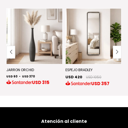
JARRON ORCHID
ESPEJO BRADLEY
M
USD 60
-
USD 370
USD 420
U
USD 1050
USD
315
USD
357
Atención al cliente