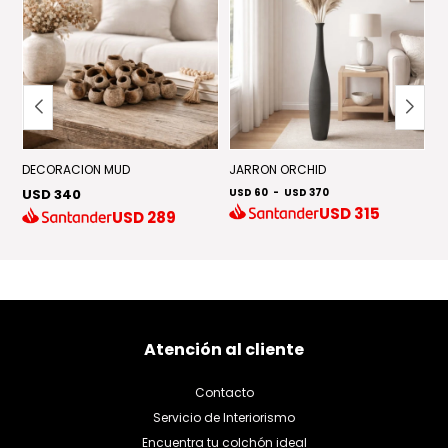
DECORACION MUD
JARRON ORCHID
E
USD 340
USD 60
-
USD 370
U
USD
315
USD
289
Atención al cliente
Contacto
Servicio de Interiorismo
Encuentra tu colchón ideal