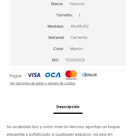
Marca
Viasono
Tamaño
L
Medidas
45x45x62
Material
Cemento
Color
Marron
SKU
702030021
Pagos:
Ver opciones de pago y planes de cuotas
Descripción
Su acabado liso y color marrón terroso aportan un toque
elegante y sofisticado a cualquier espacio, ya sea en