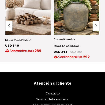
Discontinuados
DECORACION MUD
J
USD 340
U
MACETA CORSICA
USD
289
USD 343
USD 490
USD
292
Atención al cliente
Contacto
Servicio de Interiorismo