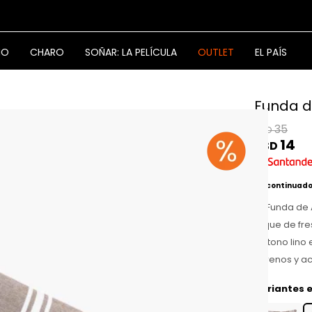
NO
CHARO
SOÑAR: LA PELÍCULA
OUTLET
EL PAÍS
Funda d
35
USD
14
USD
Discontinuad
La Funda de
toque de fre
Su tono lino
serenos y a
Variantes e