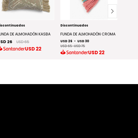
iscontinuados
Discontinuados
Discont
UNDA DE ALMOHADÓN KASBA
FUNDA DE ALMOHADÓN CROMA
FUNDA 
SD 26
USD 26
-
USD 30
USD 18
USD 65
USD 65
-
USD 75
USD 45
-
USD
22
USD
22