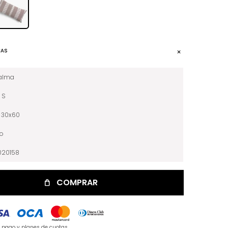
CAS
alma
S
30x60
no
020158
COMPRAR
e pago y planes de cuotas