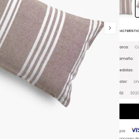
CARACTERÍSTI
Marca
C
Tamaño
Medidas
Color
Li
SKU
302
Pagos:
Ver opciones d