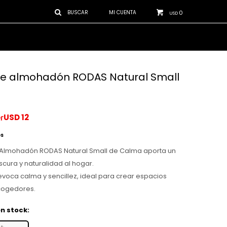
0
USD
e almohadón RODAS Natural Small
USD
12
os
 Almohadón RODAS Natural Small de Calma aporta un
scura y naturalidad al hogar.
 evoca calma y sencillez, ideal para crear espacios
cogedores.
n stock: