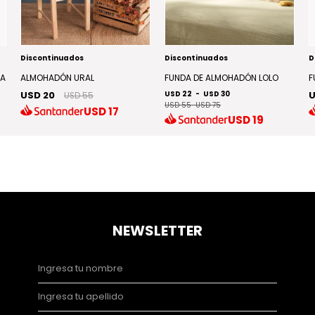
Discontinuados
Discontinuados
D
MA
ALMOHADÓN URAL
FUNDA DE ALMOHADÓN LOLO
F
USD 20
USD 22
-
USD 30
U
USD 55
USD 55
-
USD 75
USD
17
USD
19
NEWSLETTER