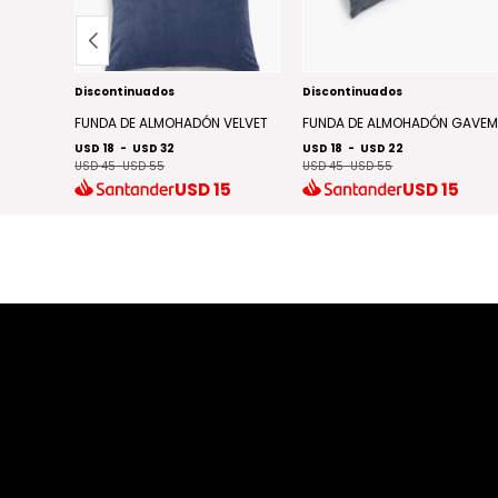
Discontinuados
Discontinuados
 CROMA
FUNDA DE ALMOHADÓN VELVET
FUNDA DE ALMOHADÓN GAVE
USD 18
-
USD 32
USD 18
-
USD 22
USD 45
-
USD 55
USD 45
-
USD 55
2
USD
15
USD
15