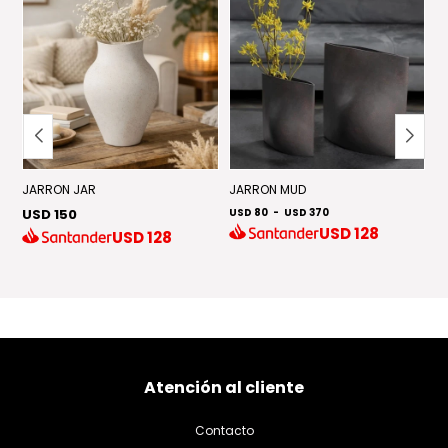
D
JARRON JAR
JARRON MUD
USD 150
USD 80
-
USD 370
F
USD
128
USD
128
US
US
Atención al cliente
Contacto