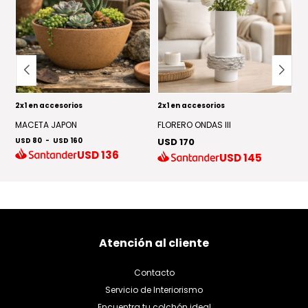
2x1 en accesorios
2x1 en accesorios
2x
MACETA JAPON
FLORERO ONDAS III
F
USD 80
-
USD 160
USD 170
U
USD
136
USD
145
Atención al cliente
Contacto
Servicio de Interiorismo
Encuentra tu colchón ideal