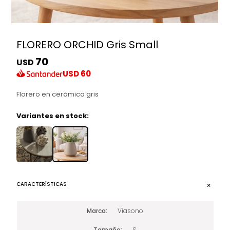
FLORERO ORCHID Gris Small
70
USD
USD
60
Florero en cerámica gris
Variantes en stock:
CARACTERÍSTICAS
Marca
Viasono
Tamaño
S