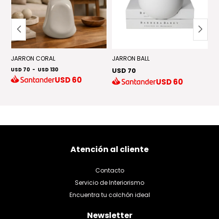
T
JARRON CORAL
JARRON BALL
J
USD 70
-
USD 130
USD 70
U
USD
60
USD
60
Atención al cliente
Contacto
Servicio de Interiorismo
Encuentra tu colchón ideal
Newsletter