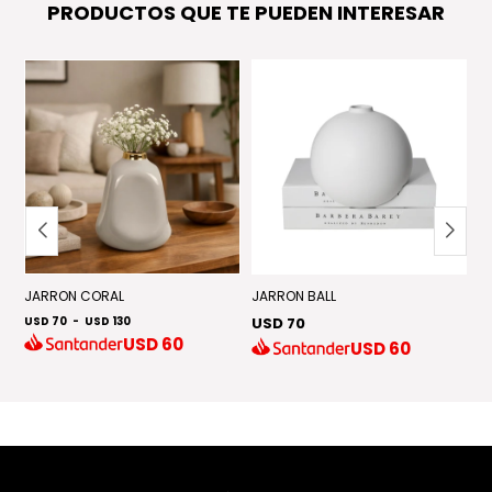
PRODUCTOS QUE TE PUEDEN INTERESAR
T
JARRON CORAL
JARRON BALL
J
USD 70
-
USD 130
USD 70
U
USD
60
USD
60