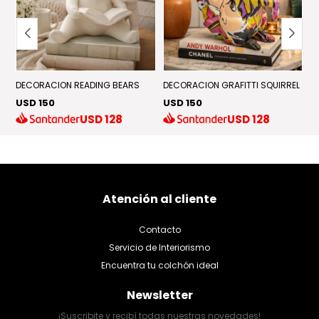
DECORACION READING BEARS
DECORACION GRAFITTI SQUIRREL
F
USD 150
USD 150
U
USD
128
USD
128
Atención al cliente
Contacto
Servicio de Interiorismo
Encuentra tu colchón ideal
Newsletter
¡Suscribite y recibí todas nuestras novedades!