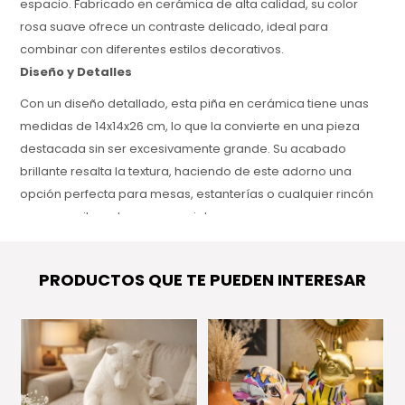
espacio. Fabricado en cerámica de alta calidad, su color
rosa suave ofrece un contraste delicado, ideal para
combinar con diferentes estilos decorativos.
Diseño y Detalles
Con un diseño detallado, esta piña en cerámica tiene unas
medidas de 14x14x26 cm, lo que la convierte en una pieza
destacada sin ser excesivamente grande. Su acabado
brillante resalta la textura, haciendo de este adorno una
opción perfecta para mesas, estanterías o cualquier rincón
que necesite un toque especial.
Versatilidad y Estilo
Ideal para quienes buscan un detalle decorativo que
PRODUCTOS QUE TE PUEDEN INTERESAR
combine elegancia y modernidad, este adorno de la marca
Viasono se adapta a cualquier ambiente, desde hogares
hasta oficinas, gracias a su diseño atemporal y su color
suave que complementa tanto tonos neutros como colores
más vibrantes en la decoración.