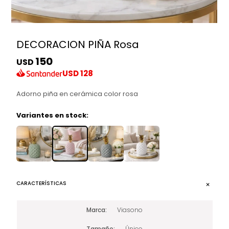
DECORACION PIÑA Rosa
150
USD
USD
128
Adorno piña en cerámica color rosa
Variantes en stock:
CARACTERÍSTICAS
Marca
Viasono
Tamaño
Único