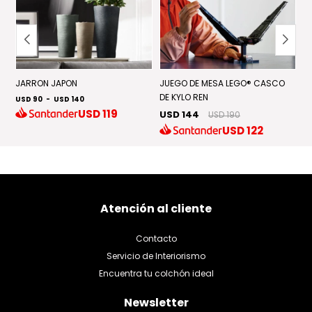
NT
JARRON JAPON
JUEGO DE MESA LEGO® CASCO
F
DE KYLO REN
USD 90
-
USD 140
U
USD
119
USD 144
USD 190
USD
122
Atención al cliente
Contacto
Servicio de Interiorismo
Encuentra tu colchón ideal
Newsletter