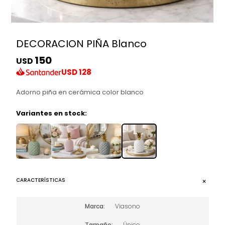
DECORACION PIÑA Blanco
150
USD
USD
128
Adorno piña en cerámica color blanco
Variantes en stock:
CARACTERÍSTICAS
Marca
Viasono
Tamaño
Único