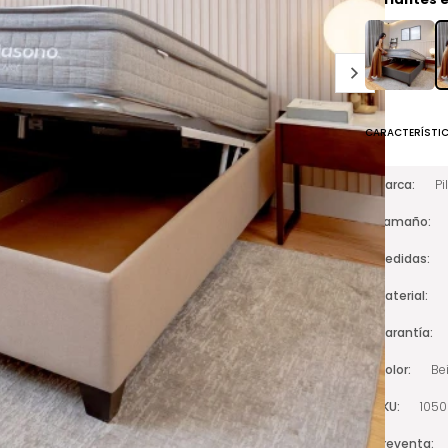
CARACTERÍSTI
Marca
Pi
Tamaño
Medidas
Material
Garantía
Color
Be
SKU
105
Preventa