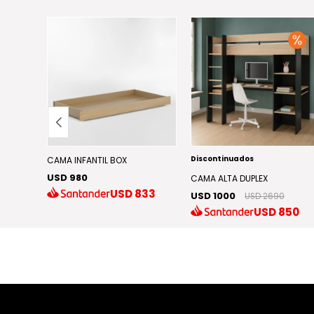
Discontinuados
DA
CAMA INFANTIL BOX
USD 980
CAMA ALTA DUPLEX
.768
USD
833
USD 1000
USD 2690
USD
850