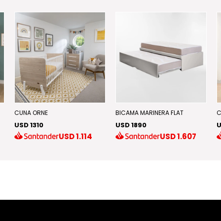
CUNA ORNE
BICAMA MARINERA FLAT
C
USD 1310
USD 1890
U
USD
1.114
USD
1.607