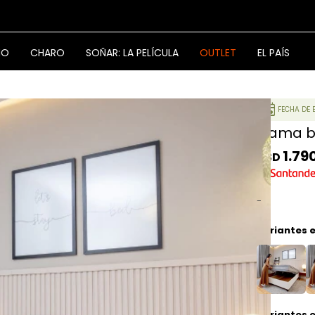
NO
CHARO
SOÑAR: LA PELÍCULA
OUTLET
EL PAÍS
event
FECHA DE 
Cama ba
1.79
USD
-
Variantes e
Variantes 