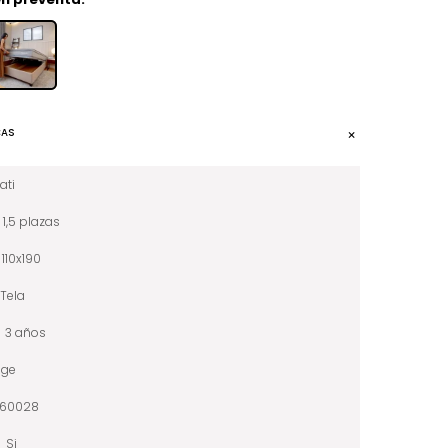
CAS
lati
1,5 plazas
110x190
Tela
3 años
ige
060028
Si