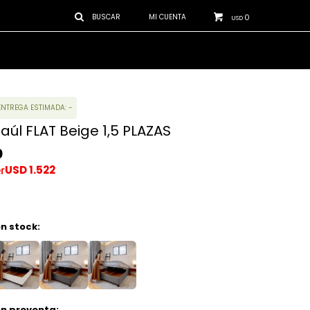
0
USD
ENTREGA ESTIMADA: -
úl FLAT Beige 1,5 PLAZAS
0
USD
1.522
n stock:
en preventa: