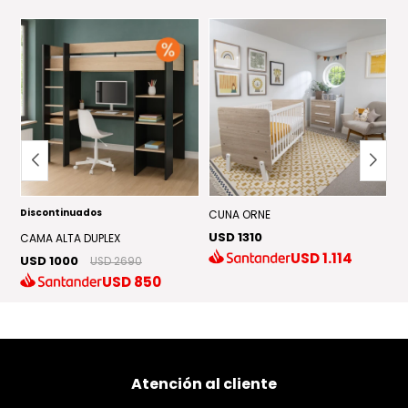
Discontinuados
CUNA ORNE
C
USD 1310
US
CAMA ALTA DUPLEX
USD
1.114
USD 1000
USD 2690
USD
850
Atención al cliente