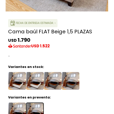
event
FECHA DE ENTREGA ESTIMADA: -
Cama baúl FLAT Beige 1,5 PLAZAS
1.790
USD
USD
1.522
-
Variantes en stock:
Variantes en preventa: