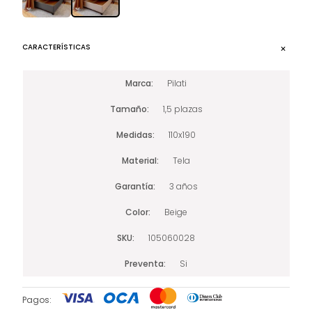
CARACTERÍSTICAS
Marca
Pilati
Tamaño
1,5 plazas
Medidas
110x190
Material
Tela
Garantía
3 años
Color
Beige
SKU
105060028
Preventa
Si
Pagos: