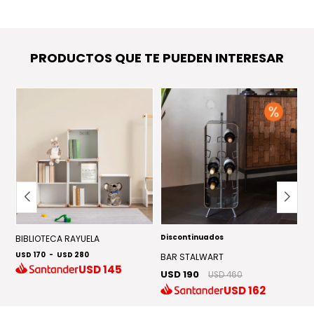
PRODUCTOS QUE TE PUEDEN INTERESAR
Discontinuados
BIBLIOTECA RAYUELA
P
USD 170
-
USD 280
US
BAR STALWART
USD
145
USD 190
USD 460
USD
162