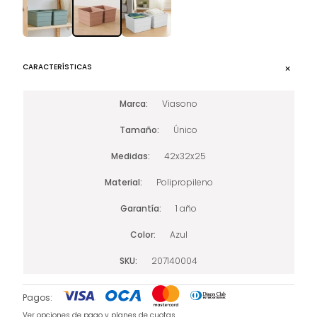
CARACTERÍSTICAS
Marca
Viasono
Tamaño
Único
Medidas
42x32x25
Material
Polipropileno
Garantía
1 año
Color
Azul
SKU
207140004
Pagos:
Ver opciones de pago y planes de cuotas