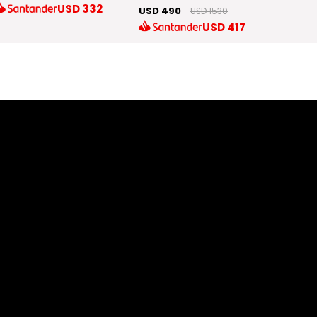
USD 100
USD
332
USD 490
USD 1530
USD
417