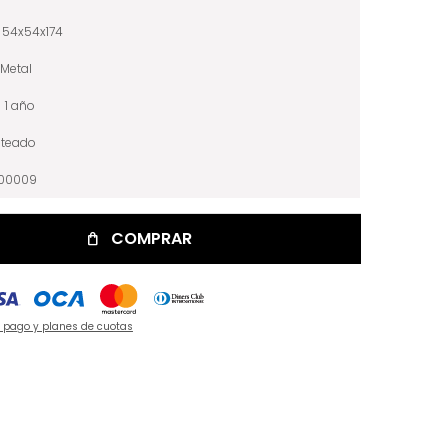
54x54x174
Metal
1 año
ateado
100009
COMPRAR
e pago y planes de cuotas