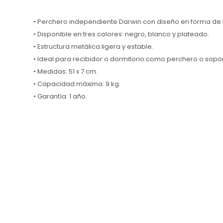
• Perchero independiente Darwin con diseño en forma de t
• Disponible en tres colores: negro, blanco y plateado.
• Estructura metálica ligera y estable.
• Ideal para recibidor o dormitorio como perchero o sopo
• Medidas: 51 x 7 cm.
• Capacidad máxima: 9 kg.
• Garantía: 1 año.