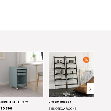
Discontinuados
ABINETE MI TESORO
CAJON 
SD 390
USD 40
BIBLIOTECA ROCHE