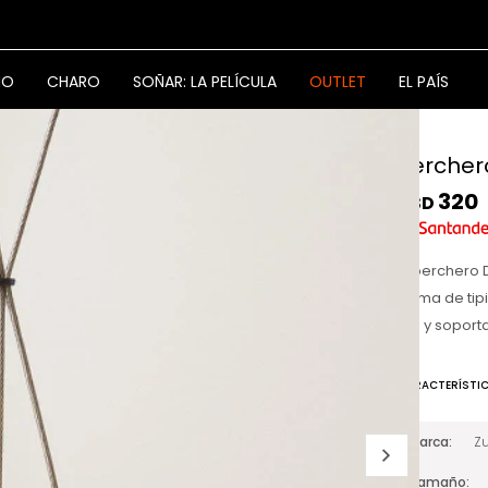
NO
CHARO
SOÑAR: LA PELÍCULA
OUTLET
EL PAÍS
Percher
320
USD
El perchero 
forma de tip
cm y soporta
CARACTERÍSTI
Marca
Zu
Tamaño