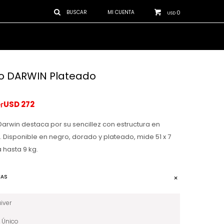
0
USD
o DARWIN Plateado
USD
272
Darwin destaca por su sencillez con estructura en
i. Disponible en negro, dorado y plateado, mide 51 x 7
 hasta 9 kg.
CAS
iver
Único