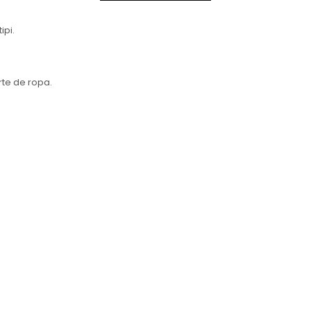
ipi.
rte de ropa.