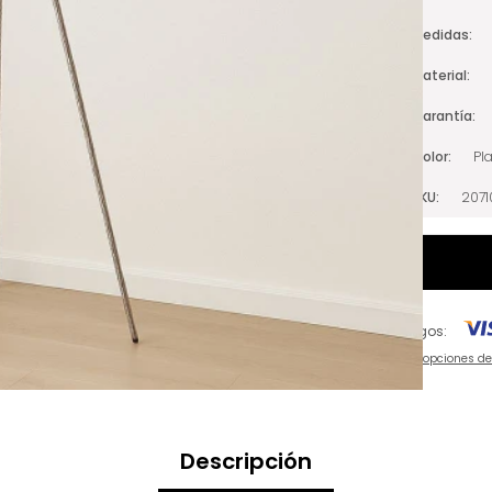
Medidas
Material
Garantía
Color
Pl
SKU
207
Pagos:
Ver opciones d
Descripción