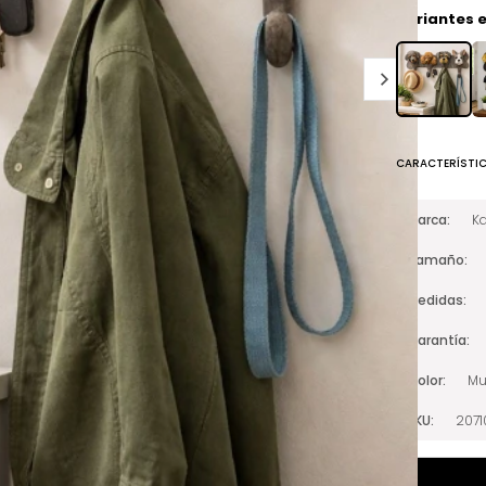
Variantes e
CARACTERÍSTI
Marca
Ka
Tamaño
Medidas
Garantía
Color
Mu
SKU
2071