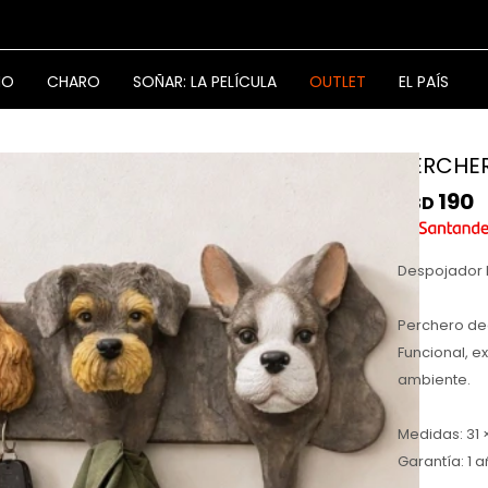
NO
CHARO
SOÑAR: LA PELÍCULA
OUTLET
EL PAÍS
PERCHER
190
USD
Despojador 
Perchero de
Funcional, e
ambiente.
Medidas: 31 ×
Garantía: 1 a