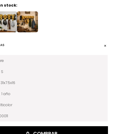
n stock:
CAS
re
S
31x7.5x16
1 año
lticolor
00011
COMPRAR