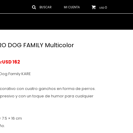
0
USD
O DOG FAMILY Multicolor
USD
162
Dog Family KARE
corativo con cuatro ganchos en forma de perros.
xpresivo y con un toque de humor para cualquier
 7.5 × 16 cm
ño.