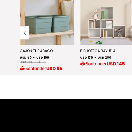
CAJON THE ABACO
BIBLIOTECA RAYUELA
USD 40
-
USD 100
USD 170
-
USD 280
USD 100
-
USD 100
USD
145
72
USD
85