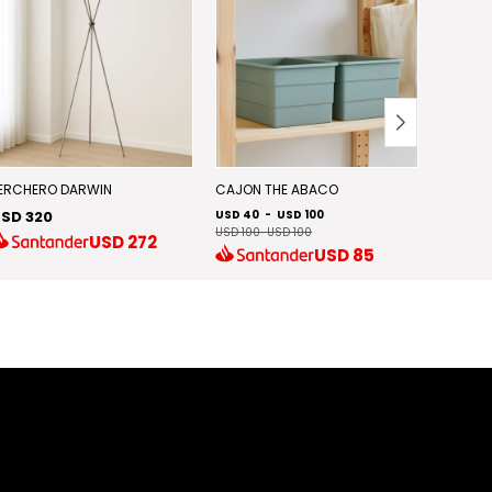
ERCHERO DARWIN
CAJON THE ABACO
BIBLIOT
SD 320
USD 40
-
USD 100
USD 170
USD 100
-
USD 100
USD
272
USD
85