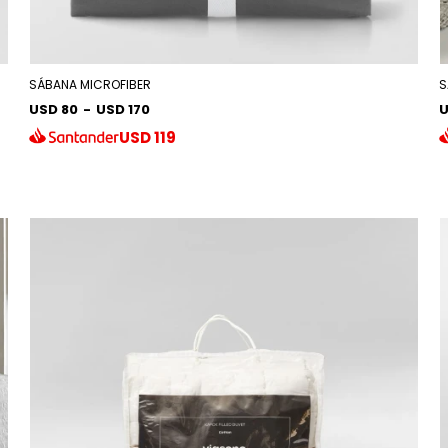
SÁBANA MICROFIBER
S
USD 80
-
USD 170
U
USD
119