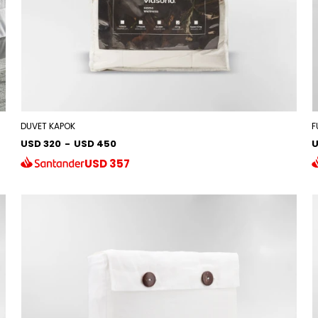
DUVET KAPOK
F
USD 320
-
USD 450
U
USD
357