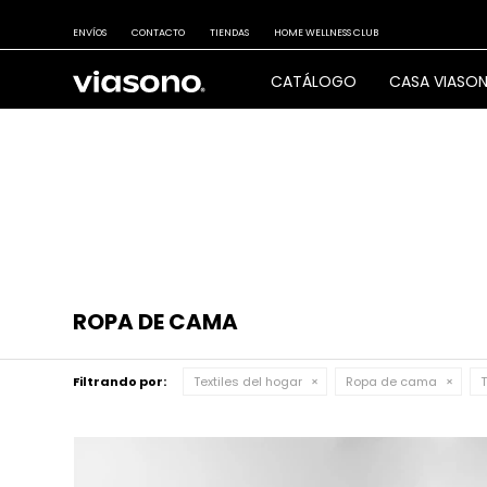
ENVÍOS
CONTACTO
TIENDAS
HOME WELLNESS CLUB
CATÁLOGO
CASA VIASO
ROPA DE CAMA
Filtrando por:
Textiles del hogar
Ropa de cama