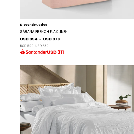
Discontinuados
SÁBANA FRENCH FLAX LINEN
USD 354
-
USD 378
USD 590
-
USD 630
USD
311