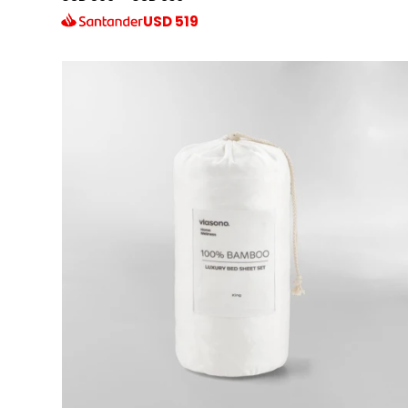
USD
519