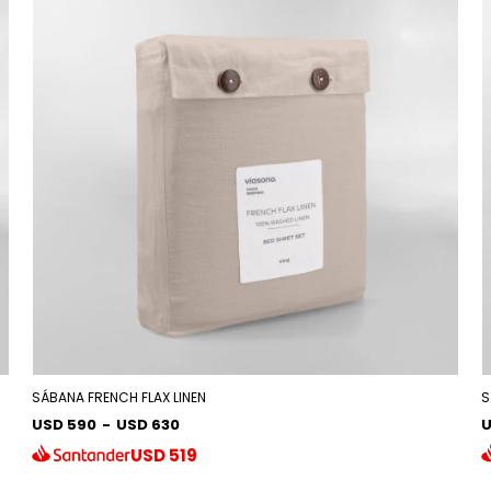
SÁBANA FRENCH FLAX LINEN
S
USD 590
-
USD 630
U
USD
519