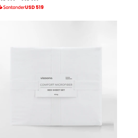
USD
519