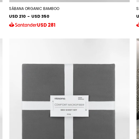
SÁBANA ORGANIC BAMBOO
S
USD 210
-
USD 350
U
USD
281