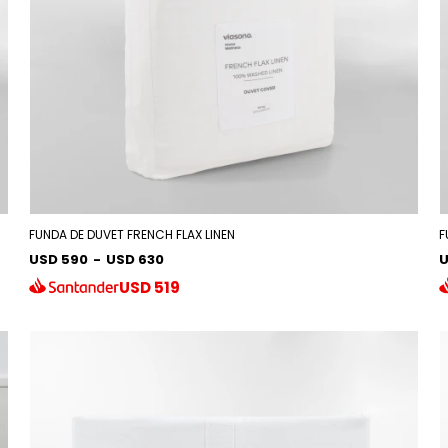
FUNDA DE DUVET FRENCH FLAX LINEN
F
USD 590
-
USD 630
U
USD
519