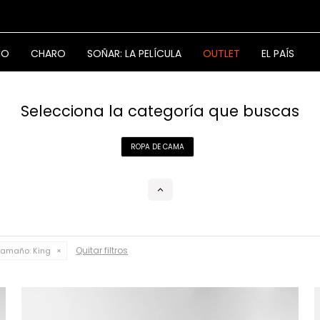
NO
CHARO
SOÑAR: LA PELÍCULA
OUTLET
EL PAÍS
Selecciona la categoría que buscas
ROPA DE CAMA
Quitar filtros
Tamaño:
King