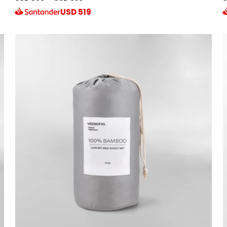
USD
519