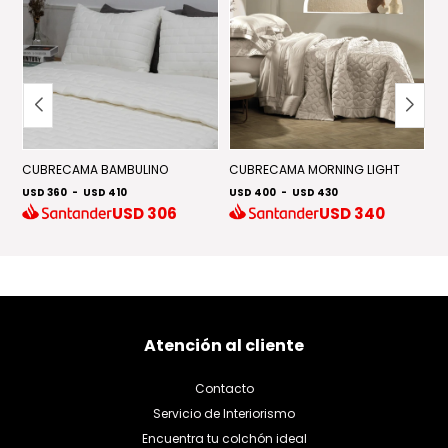
CUBRECAMA BAMBULINO
CUBRECAMA MORNING LIGHT
E
USD 360
-
USD 410
USD 400
-
USD 430
U
USD
306
USD
340
Atención al cliente
Contacto
Servicio de Interiorismo
Encuentra tu colchón ideal