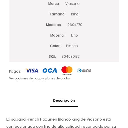
Marca
Viasono
Tamaño
King
Medidas
260x270
Material
Lino
Color
Blanco
SKU
304030137
Pagos:
Ver opciones de pago y planes de cuotas
Descripción
La sábana French Flax Linen Blanco King de Viasono está
confeccionada con lino de alta calidad, reconocido por su