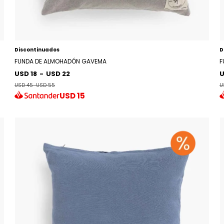
Discontinuados
D
FUNDA DE ALMOHADÓN GAVEMA
F
USD 18
-
USD 22
U
USD 45
-
USD 55
U
USD
15