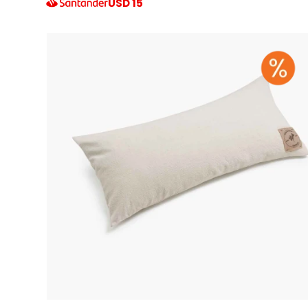
USD
15