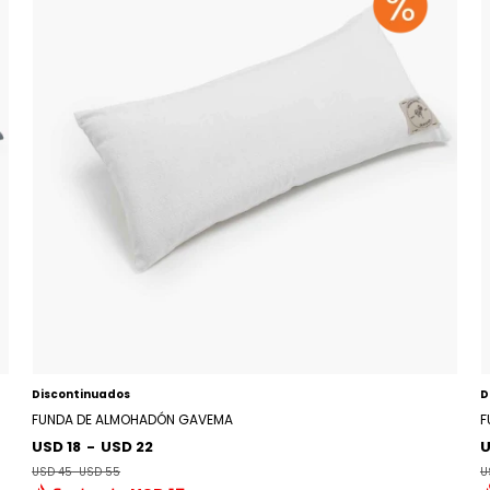
Discontinuados
D
FUNDA DE ALMOHADÓN GAVEMA
F
USD 18
-
USD 22
U
USD 45
-
USD 55
U