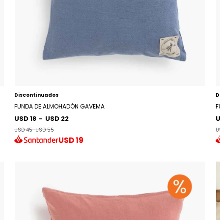
Discontinuados
D
FUNDA DE ALMOHADÓN GAVEMA
F
USD 18
-
USD 22
U
USD 45
-
USD 55
U
USD
19