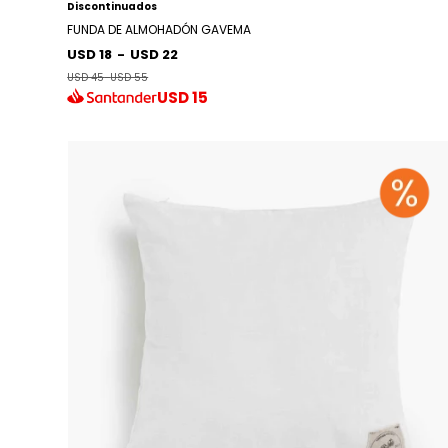
Discontinuados
FUNDA DE ALMOHADÓN GAVEMA
USD 18
-
USD 22
USD 45
-
USD 55
USD
15