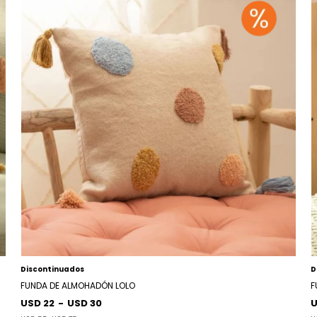
Discontinuados
D
FUNDA DE ALMOHADÓN LOLO
F
USD 22
-
USD 30
U