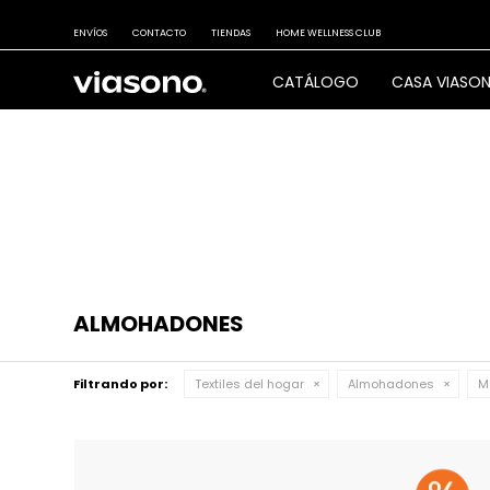
ENVÍOS
CONTACTO
TIENDAS
HOME WELLNESS CLUB
CATÁLOGO
CASA VIASO
ALMOHADONES
Filtrando por:
Textiles del hogar
Almohadones
M