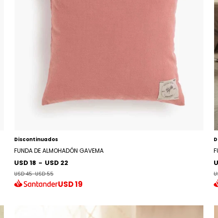
Discontinuados
D
FUNDA DE ALMOHADÓN GAVEMA
F
USD 18
-
USD 22
U
USD 45
-
USD 55
U
USD
19