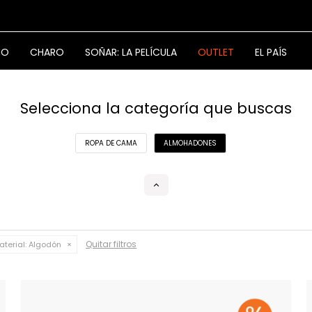
NO
CHARO
SOÑAR: LA PELÍCULA
OUTLET
EL PAÍS
Selecciona la categoría que buscas
ROPA DE CAMA
ALMOHADONES
Quitar filtros
aterial:
Algodón