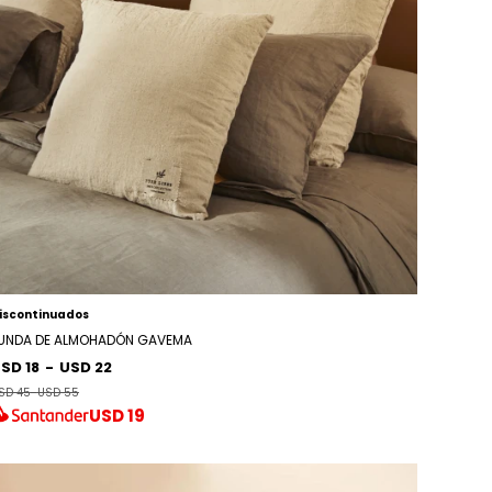
iscontinuados
UNDA DE ALMOHADÓN GAVEMA
SD 18
-
USD 22
SD 45
-
USD 55
USD
19