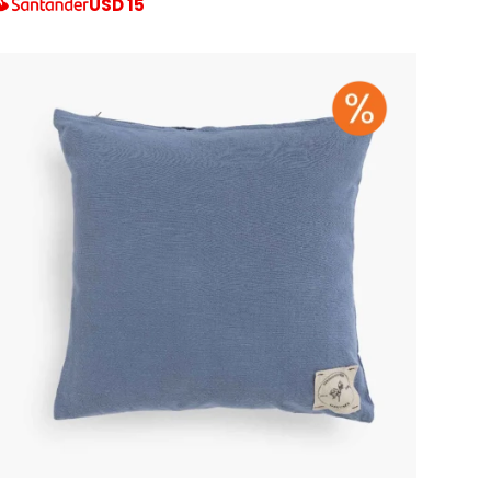
USD
15