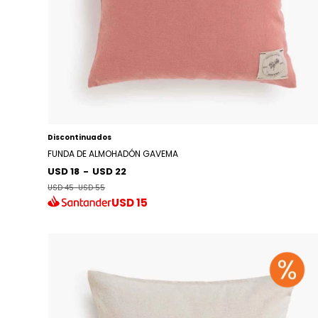
Discontinuados
FUNDA DE ALMOHADÓN GAVEMA
USD 18
-
USD 22
USD 45
-
USD 55
USD
15