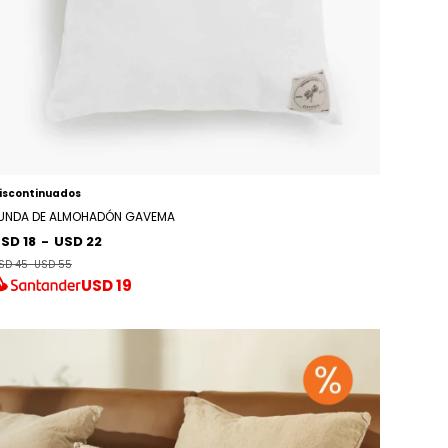
iscontinuados
UNDA DE ALMOHADÓN GAVEMA
SD 18
-
USD 22
SD 45
-
USD 55
USD
19