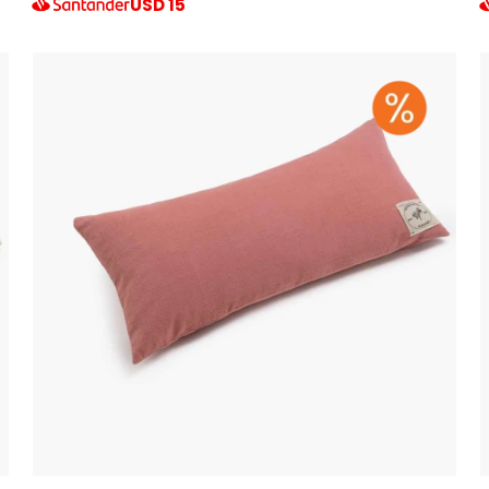
USD
15