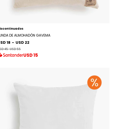
iscontinuados
UNDA DE ALMOHADÓN GAVEMA
SD 18
-
USD 22
SD 45
-
USD 55
USD
15