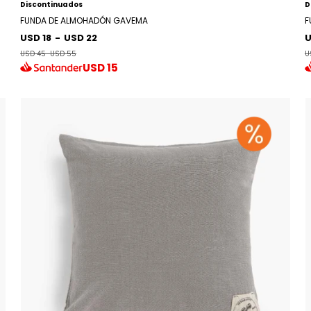
Discontinuados
D
FUNDA DE ALMOHADÓN GAVEMA
F
USD 18
-
USD 22
U
USD 45
-
USD 55
U
USD
15