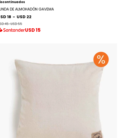
iscontinuados
UNDA DE ALMOHADÓN GAVEMA
SD 18
-
USD 22
SD 45
-
USD 55
USD
15