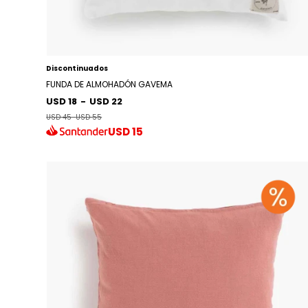
Discontinuados
FUNDA DE ALMOHADÓN GAVEMA
USD 18
-
USD 22
USD 45
-
USD 55
USD
15