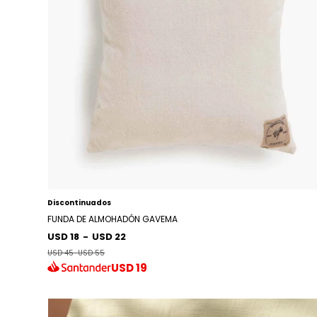
Discontinuados
FUNDA DE ALMOHADÓN GAVEMA
USD 18
-
USD 22
USD 45
-
USD 55
USD
19