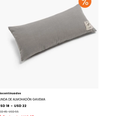
iscontinuados
UNDA DE ALMOHADÓN GAVEMA
SD 18
-
USD 22
SD 45
-
USD 55