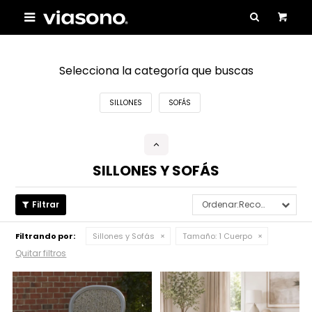

Selecciona la categoría que buscas
SILLONES
SOFÁS
SILLONES Y SOFÁS
Recomendados
Filtrando por:
Sillones y Sofás
Tamaño:
1 Cuerpo
Quitar filtros