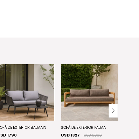
OFÁ DE EXTERIOR BALMAIN
SOFÁ DE EXTERIOR PALMA
SOFÁ M
SD 1790
USD 1827
USD 8
USD 6090