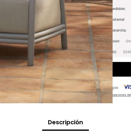
Medidas
Material
Garantía
Color
Gr
SKU
204
Pagos:
Ver opciones d
Descripción