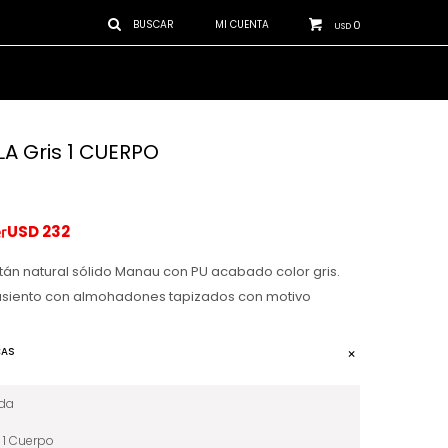
0
USD
LA Gris 1 CUERPO
USD
232
atán natural sólido Manau con PU acabado color gris.
asiento con almohadones tapizados con motivo
CAS
ida
1 Cuerpo