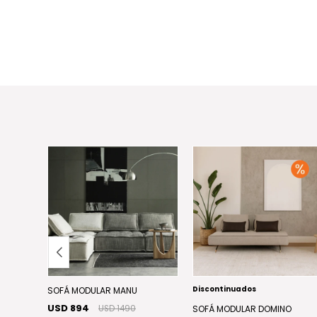
Discontinuados
MA
SOFÁ MODULAR MANU
USD 894
USD 1490
SOFÁ MODULAR DOMINO