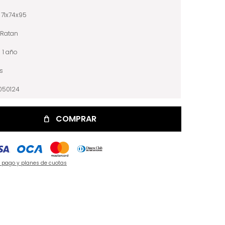
71x74x95
Ratan
1 año
is
050124
COMPRAR
e pago y planes de cuotas