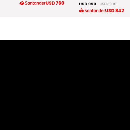
.553
USD
760
USD 990
USD 3990
USD
842