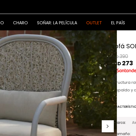
NO
CHARO
SOÑAR: LA PELÍCULA
OUTLET
EL PAÍS
Sofá SO
390
USD
273
USD
Estructura r
Respaldo y 
CARACTERÍSTI
Marca
A
Tamaño