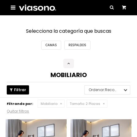

Selecciona la categoría que buscas
CAMAS
RESPALDOS
MOBILIARIO
Recomendados
Filtrando por:
Mobiliario
Tamaño:
2 Plazas
Quitar filtros