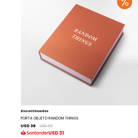
Discontinuados
PORTA OBJETO RANDOM THINGS
USD 36
USD 90
USD
31