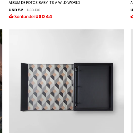
ALBUM DE FOTOS BABY ITS A WILD WORLD
A
USD 52
U
USD 130
USD
44