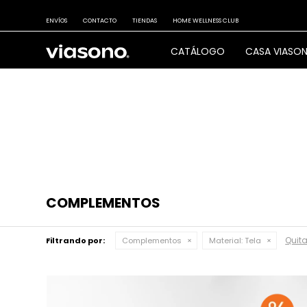
ENVÍOS
CONTACTO
TIENDAS
HOME WELLNESS CLUB
CATÁLOGO
CASA VIASO
COMPLEMENTOS
Quitar
Filtrando por:
Complementos
Material:
Tela