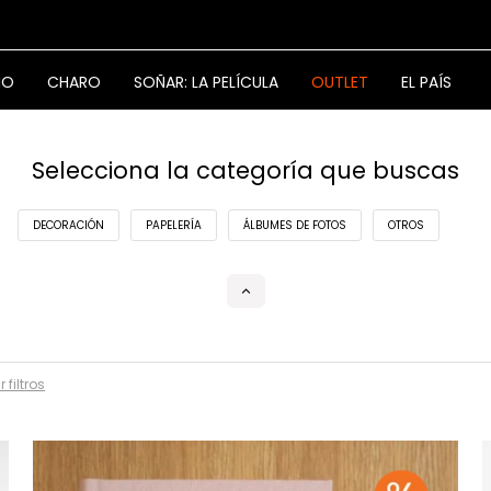
NO
CHARO
SOÑAR: LA PELÍCULA
OUTLET
EL PAÍS
Selecciona la categoría que buscas
DECORACIÓN
PAPELERÍA
ÁLBUMES DE FOTOS
OTROS
 filtros