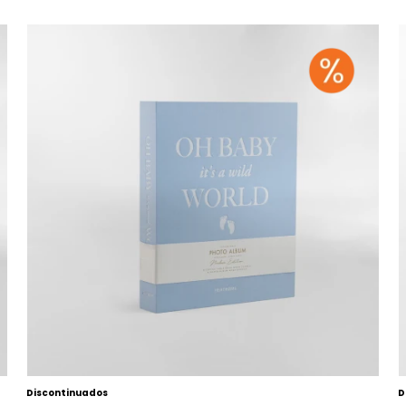
Discontinuados
D