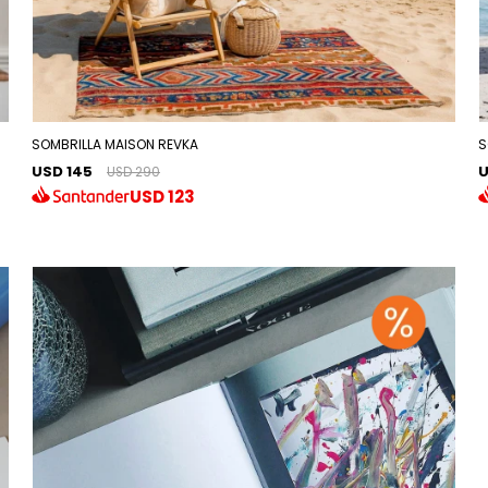
SOMBRILLA MAISON REVKA
S
USD 145
U
USD 290
USD
123