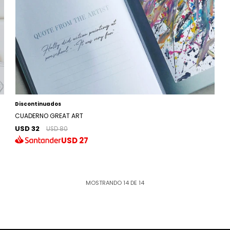
Discontinuados
CUADERNO GREAT ART
USD 32
USD 80
USD
27
MOSTRANDO
14
DE
14