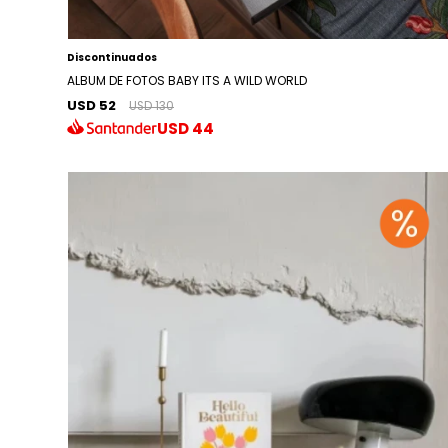
Discontinuados
ALBUM DE FOTOS BABY ITS A WILD WORLD
USD 52
USD 130
USD
44