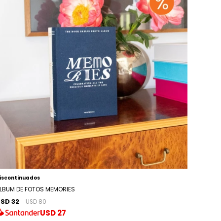
iscontinuados
LBUM DE FOTOS MEMORIES
SD 32
USD 80
USD
27