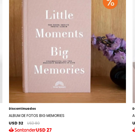
Discontinuados
D
ALBUM DE FOTOS BIG MEMORIES
A
USD 32
U
USD 80
USD
27