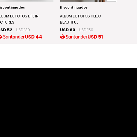
iscontinuados
Discontinuados
Discont
LBUM DE FOTOS LIFE IN
ALBUM DE FOTOS HELLO
ALBUM 
ICTURES
BEAUTIFUL
USD 3
SD 52
USD 60
USD 130
USD 150
USD
44
USD
51