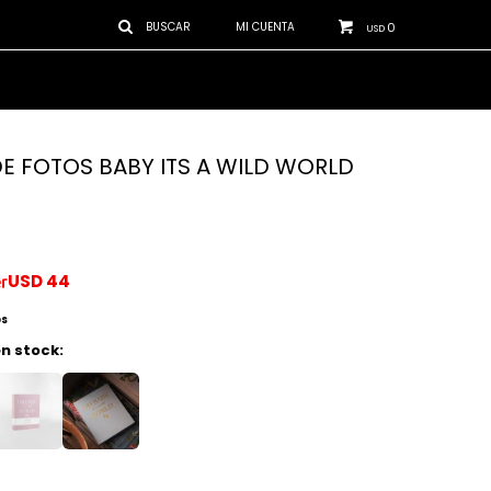
0
USD
E FOTOS BABY ITS A WILD WORLD
USD
44
os
n stock: