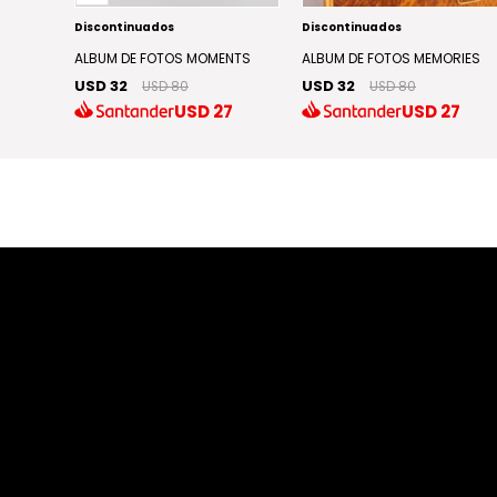
Discontinuados
Discontinuados
ALBUM DE FOTOS MOMENTS
ALBUM DE FOTOS MEMORIES
USD 32
USD 32
USD 80
USD 80
USD
27
USD
27
1