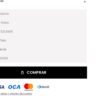
CAS
iasono
Único
32x26x5
Tela
leste
10008
COMPRAR
e pago y planes de cuotas