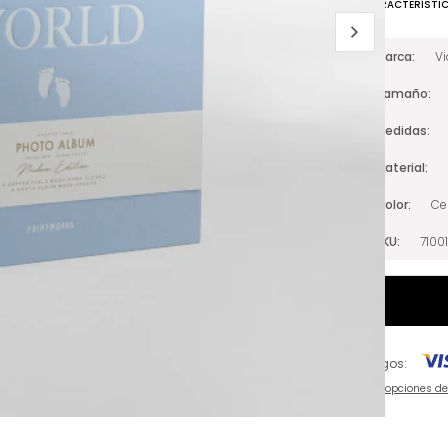
CARACTERÍSTI
Marca
V
Tamaño
Medidas
Material
Color
Ce
SKU
7100
Pagos:
Ver opciones d