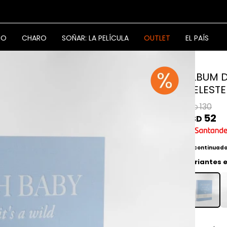
NO
CHARO
SOÑAR: LA PELÍCULA
OUTLET
EL PAÍS
ALBUM D
CELESTE
130
USD
52
USD
Discontinuad
Variantes e