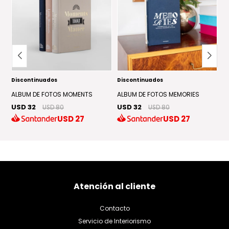
Discontinuados
Discontinuados
D
UL
ALBUM DE FOTOS MOMENTS
ALBUM DE FOTOS MEMORIES
A
USD 32
USD 32
U
USD 80
USD 80
USD
27
USD
27
Atención al cliente
Contacto
Servicio de Interiorismo