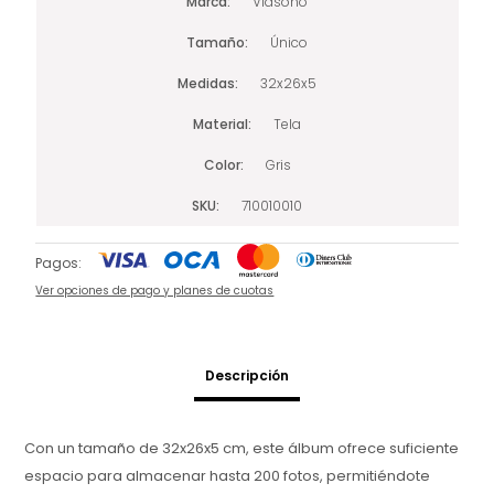
Marca
Viasono
Tamaño
Único
Medidas
32x26x5
Material
Tela
Color
Gris
SKU
710010010
Pagos:
Ver opciones de pago y planes de cuotas
Descripción
Con un tamaño de 32x26x5 cm, este álbum ofrece suficiente
espacio para almacenar hasta 200 fotos, permitiéndote