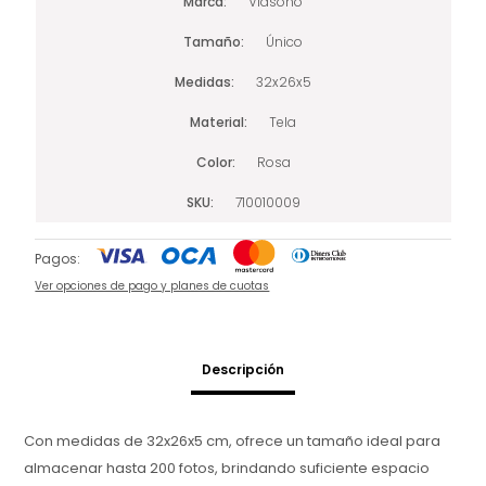
Marca
Viasono
Tamaño
Único
Medidas
32x26x5
Material
Tela
Color
Rosa
SKU
710010009
Pagos:
Ver opciones de pago y planes de cuotas
Descripción
Con medidas de 32x26x5 cm, ofrece un tamaño ideal para
almacenar hasta 200 fotos, brindando suficiente espacio