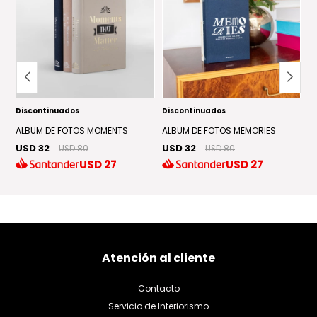
Discontinuados
Discontinuados
D
UL
ALBUM DE FOTOS MOMENTS
ALBUM DE FOTOS MEMORIES
A
USD 32
USD 32
U
USD 80
USD 80
USD
27
USD
27
Atención al cliente
Contacto
Servicio de Interiorismo