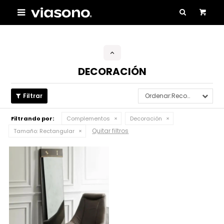

DECORACIÓN
Recomendados
Filtrando por:
Complementos
Decoración
Quitar filtros
Tamaño:
Rectangular