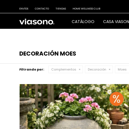
ENVÍOS
CONTACTO
TIENDAS
HOME WELLNESS CLUB
CATÁLOGO
CASA VIASO
DECORACIÓN MOES
Filtrando por:
Complementos
Decoración
Moes