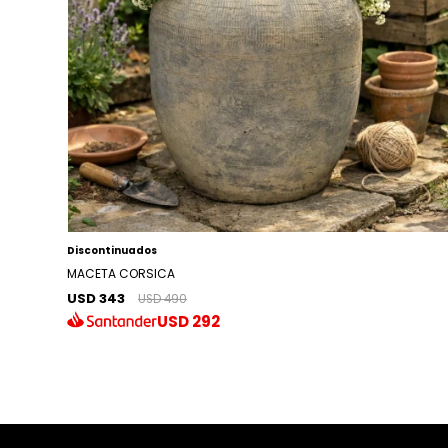
Discontinuados
MACETA CORSICA
USD 343
USD 490
USD
292